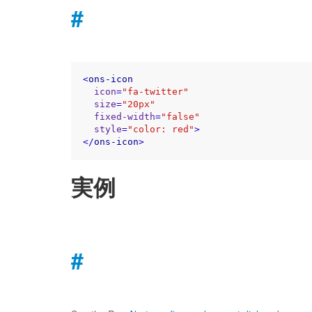
#
<
ons-icon
icon
=
"fa-twitter"
size
=
"20px"
fixed-width
=
"false"
style
=
"color: red"
>
</
ons-icon
>
実例
#