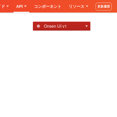
イド
API
コンポーネント
リソース
更新履歴
Onsen UI v1