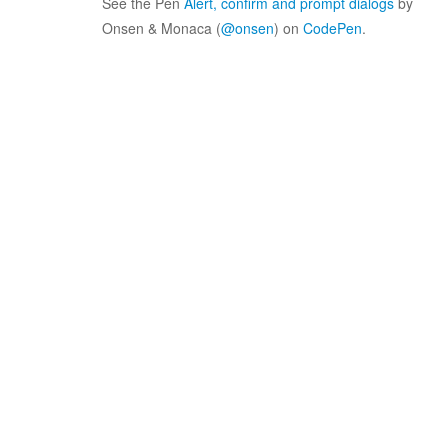
See the Pen
Alert, confirm and prompt dialogs
by
Onsen & Monaca (
@onsen
) on
CodePen
.