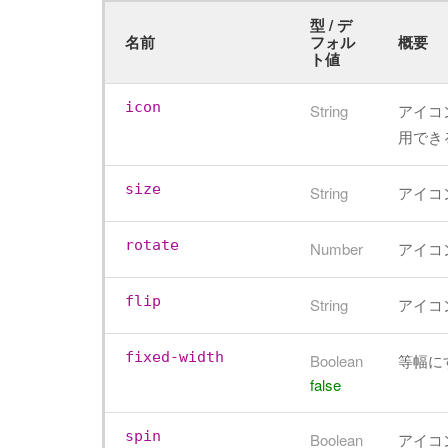
型 / デ
名前
フォル
概要
ト値
icon
String
アイコ
用できるア
size
String
アイコン
rotate
Number
アイコン
flip
String
アイコン
fixed-width
Boolean
等幅に
false
spin
Boolean
アイコ