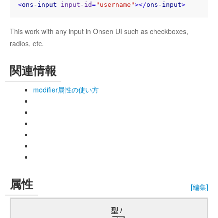
<
ons-input
input-id
=
"username"
>
</
ons-input
>
This work with any input in Onsen UI such as checkboxes,
radios, etc.
関連情報
modifier属性の使い方
属性
[編集]
型 /