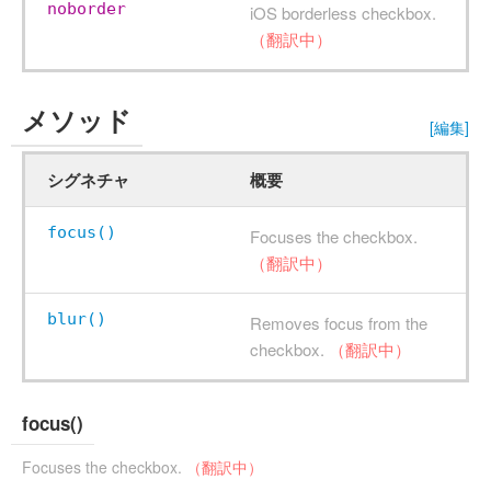
noborder
iOS borderless checkbox.
（翻訳中）
メソッド
[編集]
シグネチャ
概要
focus()
Focuses the checkbox.
（翻訳中）
blur()
Removes focus from the
checkbox.
（翻訳中）
focus()
Focuses the checkbox.
（翻訳中）