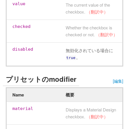
value
The current value of the
checkbox.
（翻訳中）
checked
Whether the checkbox is
checked or not.
（翻訳中）
disabled
無効化されている場合に
。
true
プリセットのmodifier
[編集]
Name
概要
material
Displays a Material Design
checkbox.
（翻訳中）