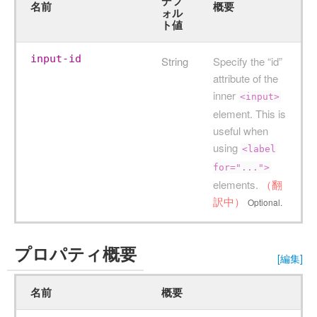
デフ
名前
概要
ォル
ト値
input-id
String
Specify the “id”
attribute of the
inner
<input>
element. This is
useful when
using
<label
for="...">
elements.
（翻
訳中）
Optional.
プロパティ概要
[編集]
名前
概要