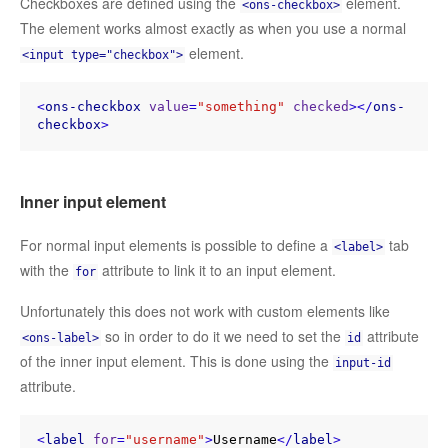
Checkboxes are defined using the
element.
<ons-checkbox>
The element works almost exactly as when you use a normal
element.
<input type="checkbox">
<
ons-checkbox
value
=
"something"
checked
>
</
ons-
checkbox
>
Inner input element
For normal input elements is possible to define a
tab
<label>
with the
attribute to link it to an input element.
for
Unfortunately this does not work with custom elements like
so in order to do it we need to set the
attribute
<ons-label>
id
of the inner input element. This is done using the
input-id
attribute.
<
label
for
=
"username"
>
Username
</
label
>